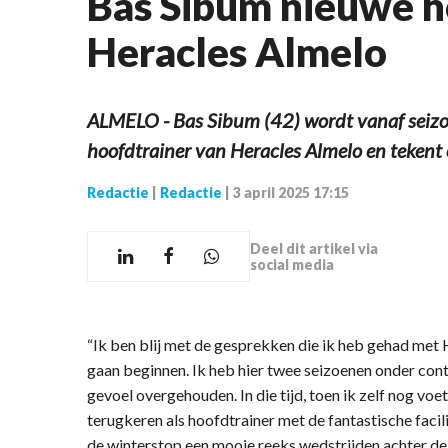
Bas Sibum nieuwe h
Heracles Almelo
ALMELO - Bas Sibum (42) wordt vanaf seiz
hoofdtrainer van Heracles Almelo en tekent 
Redactie
|
Redactie
|
3 april 2025 17:15
Deel dit artikel via
social media
“Ik ben blij met de gesprekken die ik heb gehad met H
gaan beginnen. Ik heb hier twee seizoenen onder cont
gevoel overgehouden. In die tijd, toen ik zelf nog voe
terugkeren als hoofdtrainer met de fantastische facili
de winterstop een mooie reeks wedstrijden achter de