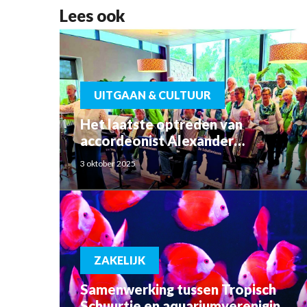
Lees ook
UITGAAN & CULTUUR
Het laatste optreden van
accordeonist Alexander
Schoemaker
3 oktober 2025
ZAKELIJK
Samenwerking tussen Tropisch
Schuurtje en aquariumvereniging