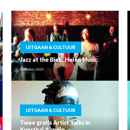
UITGAAN & CULTUUR
Jazz at the Bieb: Helen Music
3 oktober 2025
UITGAAN & CULTUUR
Twee gratis Artist Talks in
Kunsthal Almelo