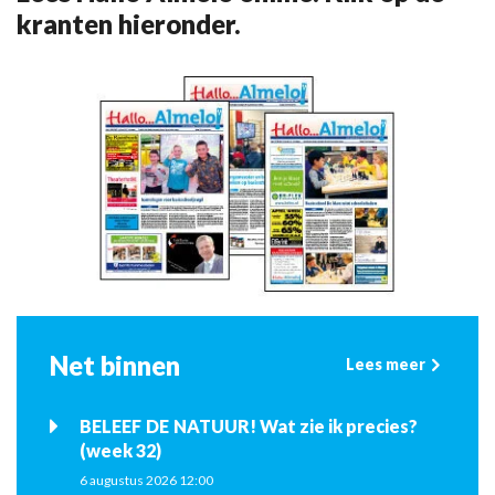
kranten hieronder.
Net binnen
Lees meer
BELEEF DE NATUUR! Wat zie ik precies?
(week 32)
6 augustus 2026 12:00