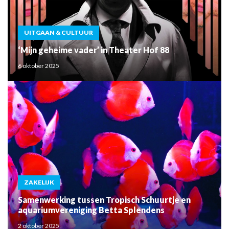
UITGAAN & CULTUUR
‘Mijn geheime vader’ in Theater Hof 88
6 oktober 2025
ZAKELIJK
Samenwerking tussen Tropisch Schuurtje en
aquariumvereniging Betta Splendens
2 oktober 2025