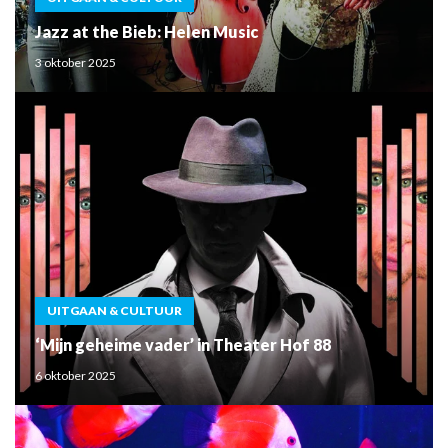
Jazz at the Bieb: Helen Music
3 oktober 2025
UITGAAN & CULTUUR
‘Mijn geheime vader’ in Theater Hof 88
6 oktober 2025