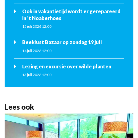
Ook in vakantietijd wordt er gerepareerd
in ‘t Noaberhoes
15 juli 2026 12:00
Beeklust Bazaar op zondag 19 juli
14 juli 2026 12:00
Lezing en excursie over wilde planten
13 juli 2026 12:00
Lees ook