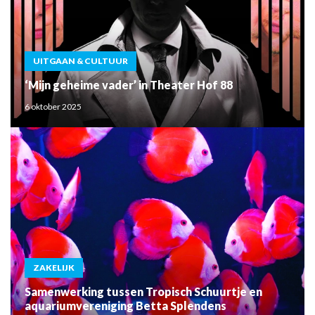
UITGAAN & CULTUUR
‘Mijn geheime vader’ in Theater Hof 88
6 oktober 2025
ZAKELIJK
Samenwerking tussen Tropisch Schuurtje en
aquariumvereniging Betta Splendens