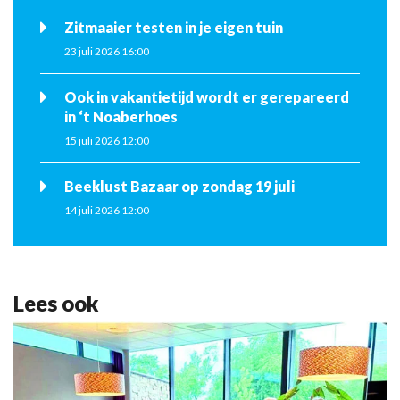
Zitmaaier testen in je eigen tuin
23 juli 2026 16:00
Ook in vakantietijd wordt er gerepareerd
in ‘t Noaberhoes
15 juli 2026 12:00
Beeklust Bazaar op zondag 19 juli
14 juli 2026 12:00
Lees ook