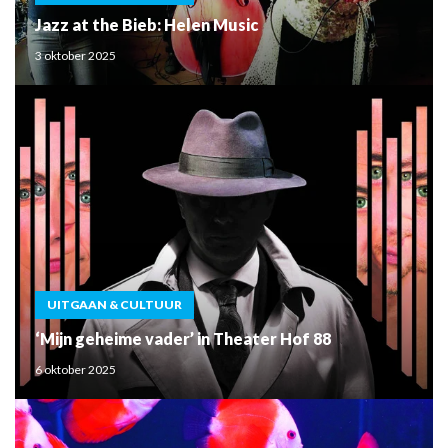
Jazz at the Bieb: Helen Music
3 oktober 2025
UITGAAN & CULTUUR
‘Mijn geheime vader’ in Theater Hof 88
6 oktober 2025