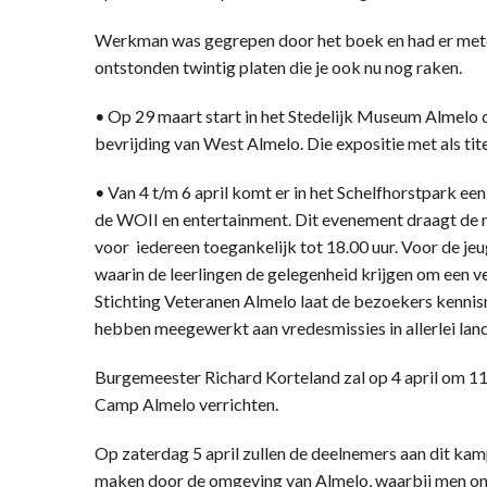
Werkman was gegrepen door het boek en had er mete
ontstonden twintig platen die je ook nu nog raken.
•
Op 29 maart start in het Stedelijk Museum Almelo de
bevrijding van West Almelo. Die expositie met als tit
•
Van 4 t/m 6 april komt er in het Schelfhorstpark e
de WOII en entertainment. Dit evenement draagt de
voor iedereen toegankelijk tot 18.00 uur. Voor de j
waarin de leerlingen de gelegenheid krijgen om een v
Stichting Veteranen Almelo laat de bezoekers kennis
hebben meegewerkt aan vredesmissies in allerlei lan
Burgemeester Richard Korteland zal op 4 april om 11.
Camp Almelo verrichten.
Op zaterdag 5 april zullen de deelnemers aan dit ka
maken door de omgeving van Almelo, waarbij men on