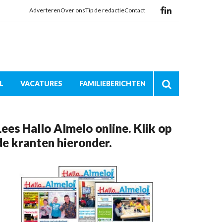
Adverteren
Over ons
Tip de redactie
Contact
L
VACATURES
FAMILIEBERICHTEN
Lees Hallo Almelo online. Klik op
de kranten hieronder.