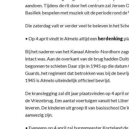
aandoen. Tijdens de rit door het centrum zal Jeroen O
Basiliek bespelen met muziek uit de periode rond de
Die zaterdag valt er verder veel te beleven in het Sch
•
Op 4 april vindt in Almelo altijd een
herdenking
pla
Bij het naderen van het Kanaal Almelo-Nordhorn zag
intact was. Aan de overkant van de brug hadden Duits
begonnen te schieten Daar zijn in 1945 op die datum
Guards, het regiment dat betrokken was bij de bevri
1945 is Almelo uiteindelijk officieel bevrijd.
De kranslegging zal dit jaar plaatsvinden op 4 april 
de Vriezebrug. Een aantal voertuigen vanuit het Libe
leveren. De kinderen uit groep 8 van basisschool De W
aanwezig zijn.
•
Eveneens op 4 april zal burgemeester Korteland de