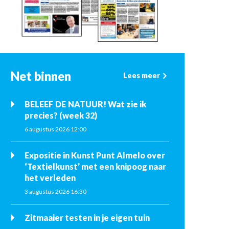
Net binnen
Lees meer
BELEEF DE NATUUR! Wat zie ik
precies? (week 32)
6 augustus 2026 12:00
Expositie in Kunst Punt Almelo over
‘Textielkunst’ met een knipoog naar
het verleden
3 augustus 2026 16:30
Zitmaaier testen in je eigen tuin