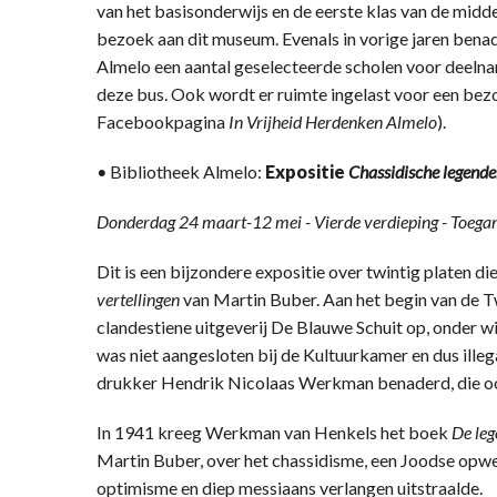
van het basisonderwijs en de eerste klas van de mid
bezoek aan dit museum. Evenals in vorige jaren benad
Almelo een aantal geselecteerde scholen voor deelna
deze bus. Ook wordt er ruimte ingelast voor een bez
Facebookpagina
In Vrijheid Herdenken Almelo
).
•
Bibliotheek Almelo:
Expositie
Chassidische legend
Donderdag 24 maart-12 mei - Vierde verdieping - Toegan
Dit is een bijzondere expositie over twintig platen
vertellingen
van Martin Buber. Aan het begin van de 
clandestiene uitgeverij De Blauwe Schuit op, onder w
was niet aangesloten bij de Kultuurkamer en dus ill
drukker Hendrik Nicolaas Werkman benaderd, die oo
In 1941 kreeg Werkman van Henkels het boek
De leg
Martin Buber, over het chassidisme, een Joodse opw
optimisme en diep messiaans verlangen uitstraalde.