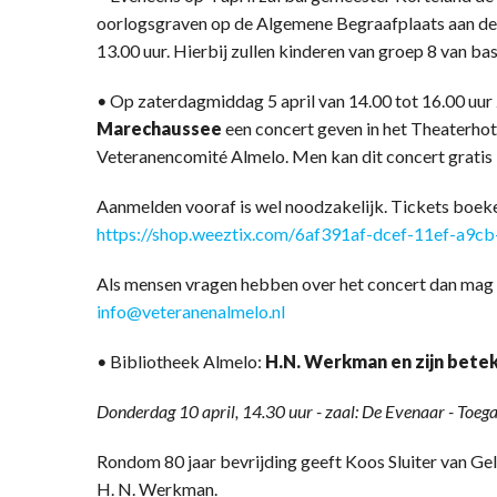
oorlogsgraven op de Algemene Begraafplaats aan de 
13.00 uur. Hierbij zullen kinderen van groep 8 van ba
•
Op zaterdagmiddag 5 april van 14.00 tot 16.00 uur 
Marechaussee
een concert geven in het Theaterhotel
Veteranencomité Almelo. Men kan dit concert gratis
Aanmelden vooraf is wel noodzakelijk. Tickets boeken
https://shop.weeztix.com/6af391af-dcef-11ef-a9c
Als mensen vragen hebben over het concert dan mag 
info@veteranenalmelo.nl
•
Bibliotheek Almelo:
H.N. Werkman en zijn betek
Donderdag 10 april, 14.30 uur - zaal: De Evenaar - Toega
Rondom 80 jaar bevrijding geeft Koos Sluiter van Gel
H. N. Werkman.