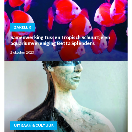
ZAKELIJK
Samenwerking tussen Tropisch Schuurtje en
aquariumvereniging Betta Splendens
2 oktober 2025
UITGAAN & CULTUUR