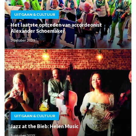
UITGAAN & CULTUUR
Het laatste optreden van accordeonist
Alexander Schoemaker
3 oktober 2025
UITGAAN & CULTUUR
Jazz at the Bieb: Helen Music
3 oktober 2025