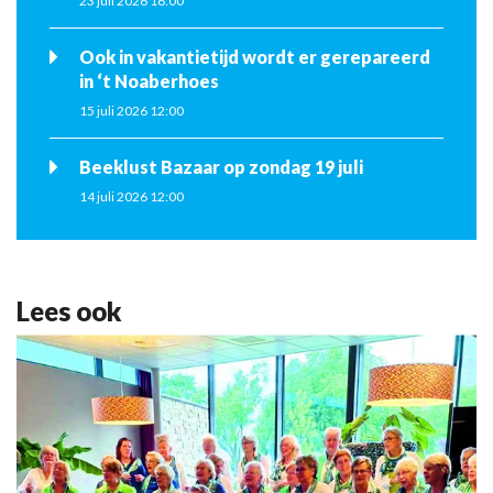
23 juli 2026 16:00
Ook in vakantietijd wordt er gerepareerd
in ‘t Noaberhoes
15 juli 2026 12:00
Beeklust Bazaar op zondag 19 juli
14 juli 2026 12:00
Lees ook