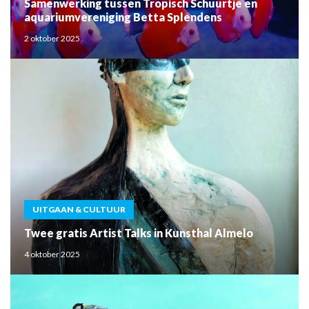
Samenwerking tussen Tropisch Schuurtje en
aquariumvereniging Betta Splendens
2 oktober 2025
UITGAAN & CULTUUR
Twee gratis Artist Talks in Kunsthal Almelo
4 oktober 2025