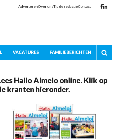
Adverteren
Over ons
Tip de redactie
Contact
L
VACATURES
FAMILIEBERICHTEN
Lees Hallo Almelo online. Klik op
de kranten hieronder.