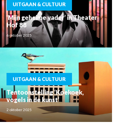
UITGAAN & CULTUUR
‘Mijn geheime vader’ in Theater
Hof 88
6 oktober 2025
UITGAAN & CULTUUR
Tentoonstelling ‘Koekoek,
vogels in de kunst’
2 oktober 2025