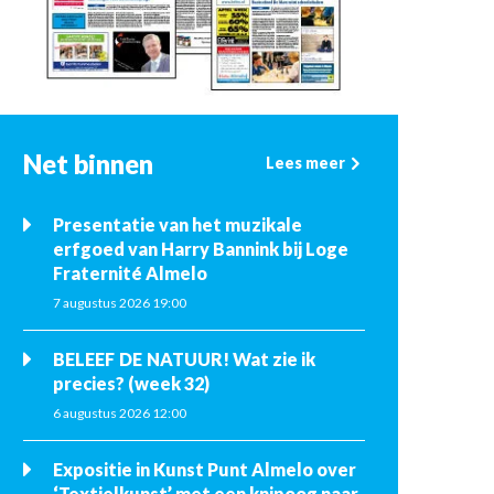
Net binnen
Lees meer
Presentatie van het muzikale
erfgoed van Harry Bannink bij Loge
Fraternité Almelo
7 augustus 2026 19:00
BELEEF DE NATUUR! Wat zie ik
precies? (week 32)
6 augustus 2026 12:00
Expositie in Kunst Punt Almelo over
‘Textielkunst’ met een knipoog naar