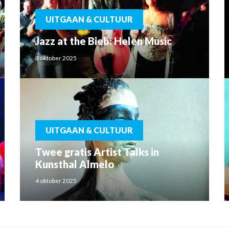
UITGAAN & CULTUUR
Jazz at the Bieb: Helen Music
3 oktober 2025
UITGAAN & CULTUUR
Twee gratis Artist Talks in
Kunsthal Almelo
4 oktober 2025