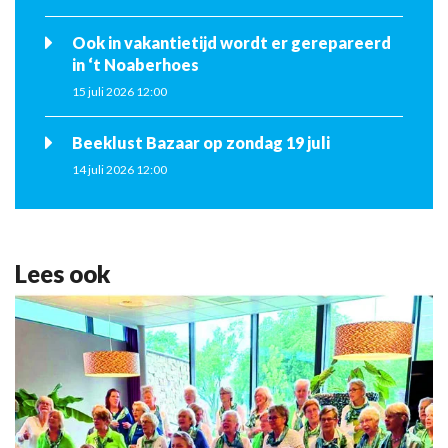
Ook in vakantietijd wordt er gerepareerd
in ‘t Noaberhoes
15 juli 2026 12:00
Beeklust Bazaar op zondag 19 juli
14 juli 2026 12:00
Lees ook