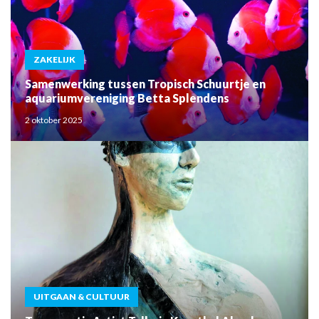
ZAKELIJK
Samenwerking tussen Tropisch Schuurtje en
aquariumvereniging Betta Splendens
2 oktober 2025
UITGAAN & CULTUUR