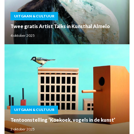
UITGAAN & CULTUUR
Twee gratis Artist Talks in Kunsthal Almelo
4 oktober 2025
UITGAAN & CULTUUR
Tentoonstelling ‘Koekoek, vogels in de kunst’
2 oktober 2025