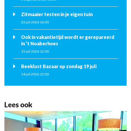
Zitmaaier testen in je eigen tuin
23 juli 2026 16:00
Ook in vakantietijd wordt er gerepareerd
in ‘t Noaberhoes
15 juli 2026 12:00
Beeklust Bazaar op zondag 19 juli
14 juli 2026 12:00
Lees ook