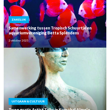
ZAKELIJK
Samenwerking tussen Tropisch Schuurtje en
aquariumvereniging Betta Splendens
2 oktober 2025
UITGAAN & CULTUUR
Twee gratis Artist Talks in Kunsthal Almelo