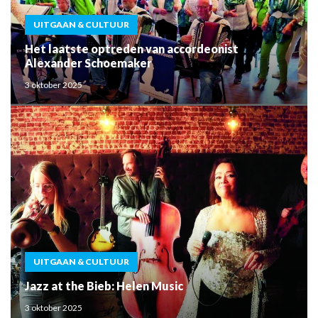
UITGAAN & CULTUUR
Het laatste optreden van accordeonist
Alexander Schoemaker
3 oktober 2025
UITGAAN & CULTUUR
Jazz at the Bieb: Helen Music
3 oktober 2025