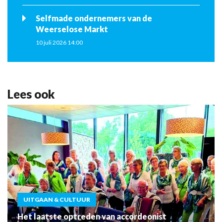
Selfmade ondernemers van de
Weerselose Markt
10 juli 2026 14:00
Lees ook
UITGAAN & CULTUUR
Het laatste optreden van accordeonist