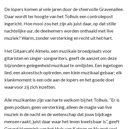
De lopers komen al vele jaren door de sfeervolle Gravenallee.
Daar wordt ter hoogte van het Tolhuis een controlepost
ingericht. Hoe mooi zou het zijn als juist daar, op dat stille
nachtelijke uur, de deelnemers worden onthaald met live
muziek? Warm, zonder versterking en recht uit het hart.
Het Gitaarcafé Almelo, een muzikale broedplaats voor
gitaristen en singer-songwriters, geeft de aanzet om deze
bijzondere gelegenheid muzikaal te omlijsten. Een ingetogen
lied, een akoestisch optreden, een klein muzikaal gebaar; elk
klankmoment is een ode aan de lopers en het goede doel
waarvoor zij zich inzetten.
Alle muzikanten zijn van harte welkom bij het Tolhuis. “Er is
geen podium, geen versterking, alleen de magie van live
muziek in de nacht en de wetenschap dat jouw bijdrage
mensen raakt, juist daar waar het leven kwetsbaar is”, geeft
Gerard Hammink van het Huis van Katoen en Nu met veel