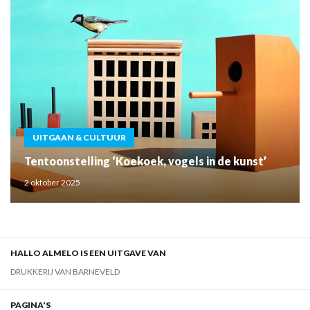
UITGAAN & CULTUUR
Tentoonstelling ‘Koekoek, vogels in de kunst’
2 oktober 2025
HALLO ALMELO IS EEN UITGAVE VAN
DRUKKERIJ VAN BARNEVELD
PAGINA'S