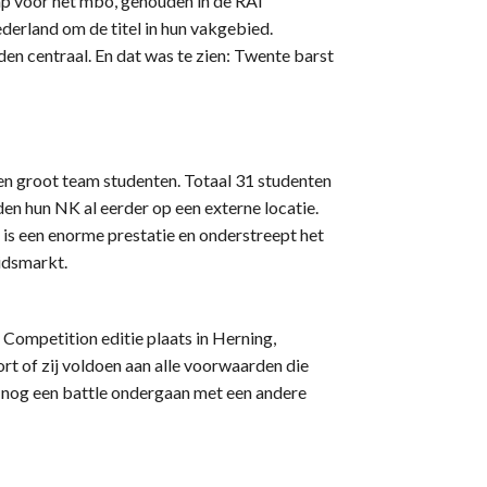
 voor het mbo, gehouden in de RAI
rland om de titel in hun vakgebied.
n centraal. En dat was te zien: Twente barst
 groot team studenten. Totaal 31 studenten
n hun NK al eerder op een externe locatie.
 is een enorme prestatie en onderstreept het
idsmarkt.
 Competition editie plaats in Herning,
t of zij voldoen aan alle voorwaarden die
 nog een battle ondergaan met een andere