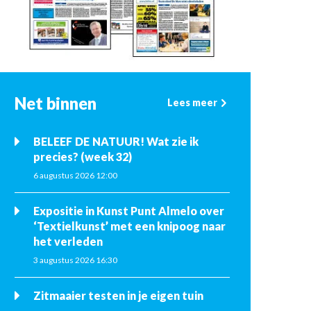
Net binnen
Lees meer
BELEEF DE NATUUR! Wat zie ik
precies? (week 32)
6 augustus 2026 12:00
Expositie in Kunst Punt Almelo over
‘Textielkunst’ met een knipoog naar
het verleden
3 augustus 2026 16:30
Zitmaaier testen in je eigen tuin