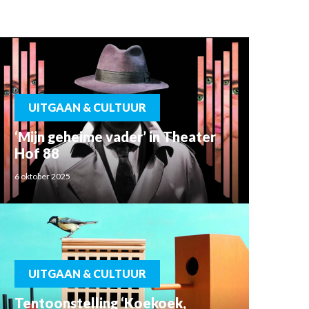
UITGAAN & CULTUUR
‘Mijn geheime vader’ in Theater
Hof 88
6 oktober 2025
UITGAAN & CULTUUR
Tentoonstelling ‘Koekoek,