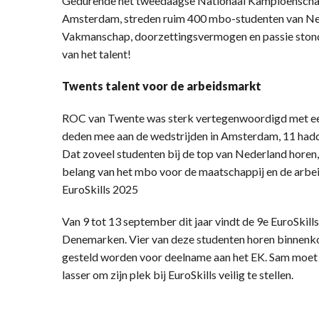
Gedurende het tweedaagse Nationaal Kampioenschap
Amsterdam, streden ruim 400 mbo-studenten van Nede
Vakmanschap, doorzettingsvermogen en passie stonde
van het talent!
Twents talent voor de arbeidsmarkt
ROC van Twente was sterk vertegenwoordigd met een
deden mee aan de wedstrijden in Amsterdam, 11 hadde
Dat zoveel studenten bij de top van Nederland horen,
belang van het mbo voor de maatschappij en de arbe
EuroSkills 2025
Van 9 tot 13 september dit jaar vindt de 9e EuroSkills
Denemarken. Vier van deze studenten horen binnenkor
gesteld worden voor deelname aan het EK. Sam moet
lasser om zijn plek bij EuroSkills veilig te stellen.