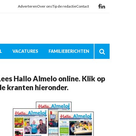
Adverteren
Over ons
Tip de redactie
Contact
L
VACATURES
FAMILIEBERICHTEN
Lees Hallo Almelo online. Klik op
de kranten hieronder.