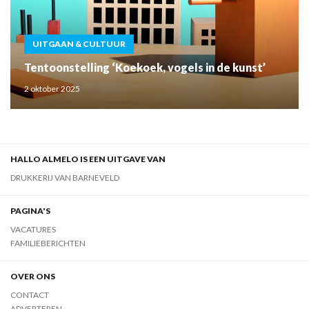
UITGAAN & CULTUUR
Tentoonstelling ‘Koekoek, vogels in de kunst’
2 oktober 2025
HALLO ALMELO IS EEN UITGAVE VAN
DRUKKERIJ VAN BARNEVELD
PAGINA'S
VACATURES
FAMILIEBERICHTEN
OVER ONS
CONTACT
ADVERTEREN