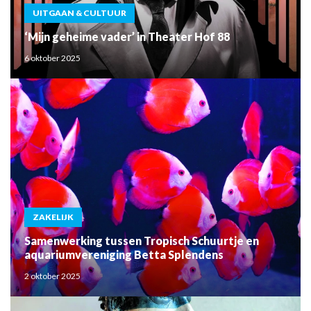
UITGAAN & CULTUUR
‘Mijn geheime vader’ in Theater Hof 88
6 oktober 2025
ZAKELIJK
Samenwerking tussen Tropisch Schuurtje en
aquariumvereniging Betta Splendens
2 oktober 2025