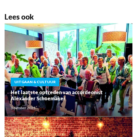
Lees ook
UITGAAN & CULTUUR
Het laatste optreden van accordeonist
Alexander Schoemaker
3 oktober 2025