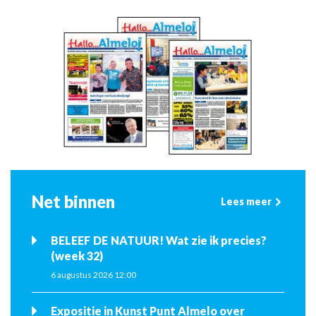
Net binnen
Lees meer
BELEEF DE NATUUR! Wat zie ik precies?
(week 32)
6 augustus 2026 12:00
Expositie in Kunst Punt Almelo over