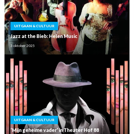
UITGAAN & CULTUUR
Jazz at the Bieb: Helen Music
3 oktober 2025
UITGAAN & CULTUUR
‘Mijn geheime vader’ in Theater Hof 88