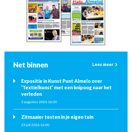
Net binnen
Lees meer
Expositie in Kunst Punt Almelo over
‘Textielkunst’ met een knipoog naar het
verleden
3 augustus 2026 16:30
Zitmaaier testen in je eigen tuin
23 juli 2026 16:00