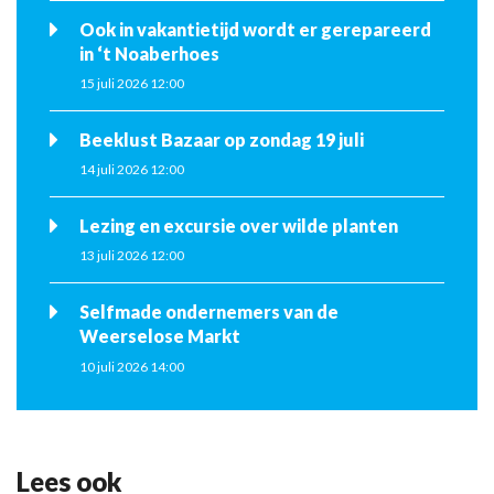
Ook in vakantietijd wordt er gerepareerd
in ‘t Noaberhoes
15 juli 2026 12:00
Beeklust Bazaar op zondag 19 juli
14 juli 2026 12:00
Lezing en excursie over wilde planten
13 juli 2026 12:00
Selfmade ondernemers van de
Weerselose Markt
10 juli 2026 14:00
Lees ook