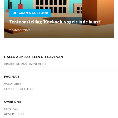
UITGAAN & CULTUUR
Tentoonstelling ‘Koekoek, vogels in de kunst’
2 oktober 2025
HALLO ALMELO IS EEN UITGAVE VAN
DRUKKERIJ VAN BARNEVELD
PAGINA'S
VACATURES
FAMILIEBERICHTEN
OVER ONS
CONTACT
ADVERTEREN