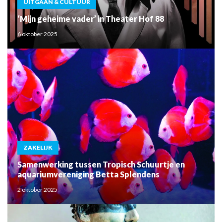
UITGAAN & CULTUUR
‘Mijn geheime vader’ in Theater Hof 88
6 oktober 2025
ZAKELIJK
Samenwerking tussen Tropisch Schuurtje en
aquariumvereniging Betta Splendens
2 oktober 2025