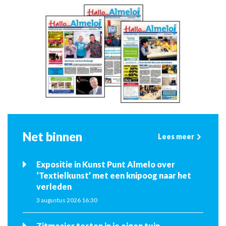
Net binnen
Lees meer
Expositie in Kunst Punt Almelo over
‘Textielkunst’ met een knipoog naar het
verleden
3 augustus 2026 16:30
Zitmaaier testen in je eigen tuin