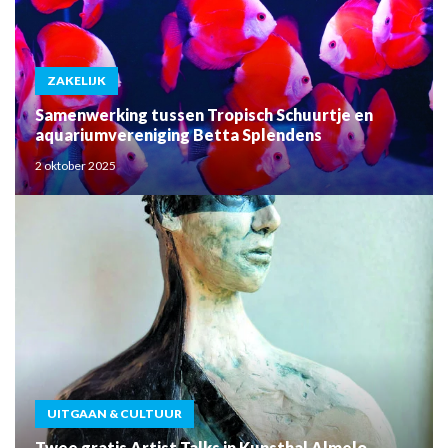
ZAKELIJK
Samenwerking tussen Tropisch Schuurtje en
aquariumvereniging Betta Splendens
2 oktober 2025
UITGAAN & CULTUUR
Twee gratis Artist Talks in Kunsthal Almelo