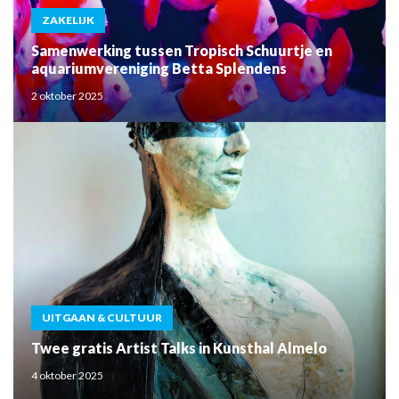
ZAKELIJK
Samenwerking tussen Tropisch Schuurtje en
aquariumvereniging Betta Splendens
2 oktober 2025
UITGAAN & CULTUUR
Twee gratis Artist Talks in Kunsthal Almelo
4 oktober 2025