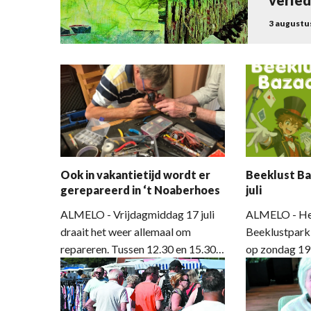
verle
3 augustus
Ook in vakantietijd wordt er
Beeklust Ba
gerepareerd in ‘t Noaberhoes
juli
ALMELO - Vrijdagmiddag 17 juli
ALMELO - Het
draait het weer allemaal om
Beeklustpark
repareren. Tussen 12.30 en 15.30
op zondag 19 
uur staan de vrijwillige reparateurs
mensen. Die m
van Repaircafé Windmolenbroek
namelijk tijd 
klaar om te helpen met alle
Beeklust Baz