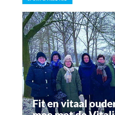
evenement bie
waardevolle bijdrage.
informele set
gitaarliefhebb
om hun talent
te genieten v
muziek. Of je 
gitaarspeler 
muziek houdt,
Fit en vitaal ou
mee met de Vitali