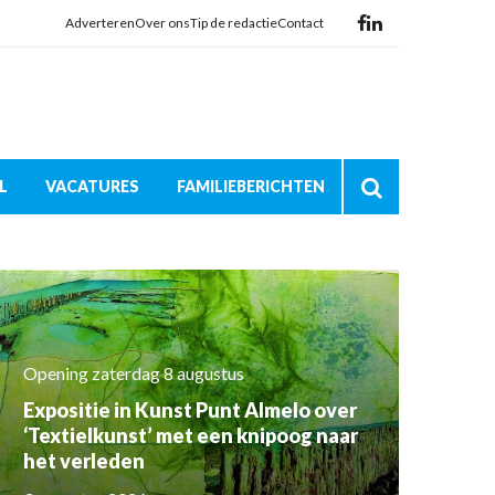
Adverteren
Over ons
Tip de redactie
Contact
L
VACATURES
FAMILIEBERICHTEN
Opening zaterdag 8 augustus
Expositie in Kunst Punt Almelo over
‘Textielkunst’ met een knipoog naar
het verleden