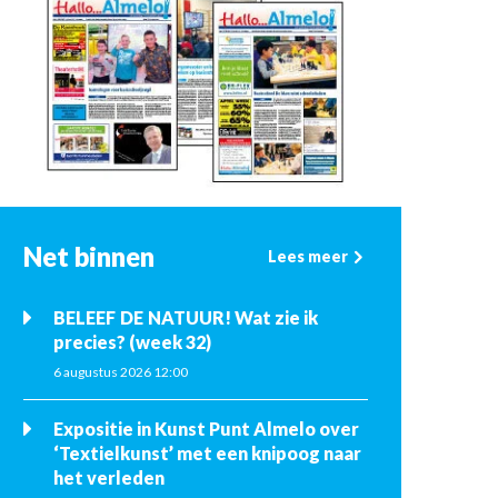
Net binnen
Lees meer
BELEEF DE NATUUR! Wat zie ik
precies? (week 32)
6 augustus 2026 12:00
Expositie in Kunst Punt Almelo over
‘Textielkunst’ met een knipoog naar
het verleden