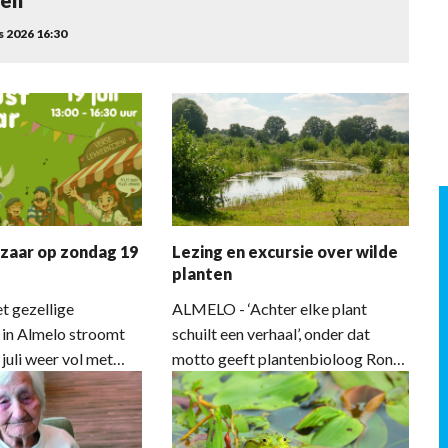
den
 2026 16:30
zaar op zondag 19
Lezing en excursie over wilde
planten
 gezellige
ALMELO - ‘Achter elke plant
 in Almelo stroomt
schuilt een verhaal’, onder dat
juli weer vol met
motto geeft plantenbioloog Ron
iddag is het
Poot op woensdagavond 29 juli
voor de jaarlijkse
een lezing, waarin hij een aantal
aar. Bezoekers
verhalen de revue laat passeren.