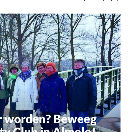
dt een gezellige en
honingbij en een kijkje in de
ting voor
bijenkast ook tot de
ers van alle niveaus
mogelijkheden behoort (mits het
en te delen en samen
weer het toelaat).
an de kracht van
nu zelf een
bent of gewoon van
 iedereen is welkom!
der worden? Beweeg
ty Club in Almelo!