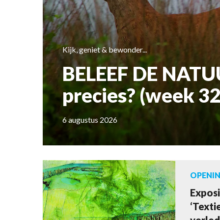
Kijk, geniet & bewonder...
BELEEF DE NATUU
precies? (week 32
6 augustus 2026
OPENIN
Exposi
‘Texti