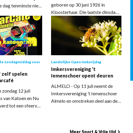
geboren op 30 juni 1926 in
e dag tenminste niet
Kloosterhaar. Die laatste dinsdag
ldus de organisatie.
van de maand mocht ze 100
jouw team aan de
kaarsjes uitblazen. Burgemeester
se Zomer Pub Quiz
Korteland van de gemeente
juli in Irish pub The
Almelo kwam haar woensdag
otestraat 135.
bezoeken om haar te feliciteren
namens de gemeenteraad. Hij
le zondagmiddag voor
Landelijke Open Imkerijdag
verraste haar met een prachtig
Imkersvereniging 't
bloemstuk.
 zelf spelen
Iemenschoer opent deuren
arcafé
ALMELO - Op 11 juli neemt de
zondag 12 juli
Imkersvereniging ’t Iemenschoer
is van Katoen en Nu
Almelo en omstreken deel aan de
rd tot een sfeervol
Landelijke Open Imkerijdagen
 voor het
(LOI). Een dag voor alle leeftijden
 dit is de laatste keer
waarbij de aanwezige imkers
stop. Dit muzikale
informatie geven over de
Meer Sport & Vrije tijd