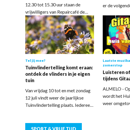
bezoekje aan onze zaterdagmarkt
12.30 tot 15.30 uur staan de
er de volgend
zien velen als een betaalbaar dagje
vrijwilligers van Repaircafé de
vroeg uit!”, a
uit” vertelt Hidde Busscher (31).
Hagedoorn voor u klaar in de oude
Doe mee met 
Hagedoornschool aan de
Grote Almelo
Wilgenstraat 11 in Almelo.
op vrijdag 10 
Shamrock, Gr
Tel jij mee?
Laatste muzika
zomerstop
Tuinvlindertelling komt eraan:
Luisteren of
ontdek de vlinders in je eigen
tijdens Gita
tuin
ALMELO - Op 
Van vrijdag 10 tot en met zondag
wordt het Hu
12 juli vindt weer de jaarlijkse
weer omgetove
Tuinvlindertelling plaats. Iedereen
muziekpodium
met een tuin of balkon kan
Gitaarcafé, en
meedoen. Met slechts vijftien
voor de zomer
minuten tellen lever je al een
SPORT & VRIJE TIJD