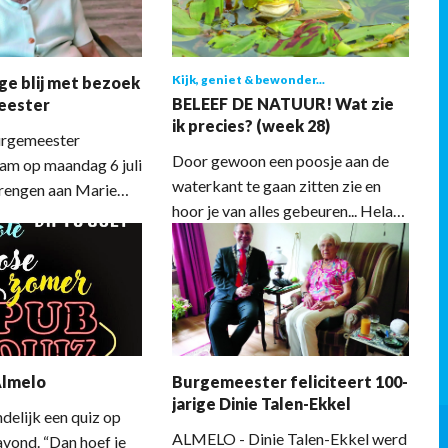
ig langs de vele
nteren, mooie
 en genieten van
Kijk, geniet & bewonder...
ge blij met bezoek
 entertainment.
BELEEF DE NATUUR! Wat zie
eester
ik precies? (week 28)
rgemeester
Door gewoon een poosje aan de
am op maandag 6 juli
waterkant te gaan zitten zie en
rengen aan Marie
hoor je van alles gebeuren... Helaas
 1 juli is zij 100
kan ik geen geluid aan dit schrijven
n. De burgemeester
toevoegen, maar het luide gebrul
en fleurige bak met
van de groene kikkers is voor mij
. Mevrouw Mirza
toch wel fantastisch om te horen.
n TMZ-locatie Het
De kikkers (m) doen dit ongeveer
van mei tot september en
Almelo
Burgemeester feliciteert 100-
proberen daarmee de vrouwtjes te
jarige Dinie Talen-Ekkel
imponeren.
elijk een quiz op
ALMELO - Dinie Talen-Ekkel werd
vond. “Dan hoef je