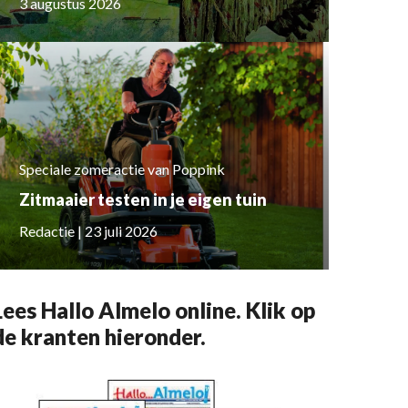
3 augustus 2026
Speciale zomeractie van Poppink
Zitmaaier testen in je eigen tuin
Redactie | 23 juli 2026
Lees Hallo Almelo online. Klik op
de kranten hieronder.