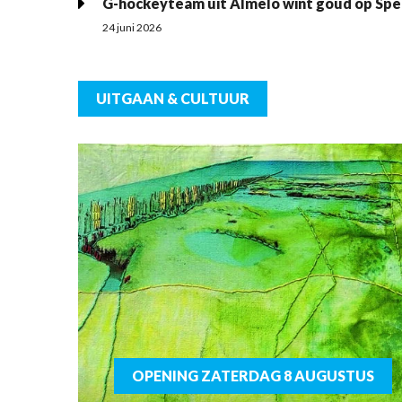
G-hockeyteam uit Almelo wint goud op Spe
24 juni 2026
UITGAAN & CULTUUR
OPENING ZATERDAG 8 AUGUSTUS