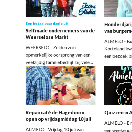
mogelijke reparaties. Inbreng van
kunnen gezell
reparaties kan vanaf 12.00 uur.
kraampjes sle
spullen kopen
Een betaalbaar dagje uit
Honderdjari
livemuziek en
Selfmade ondernemers van de
van burgem
Weerselose Markt
ALMELO - Bu
WEERSELO - Zelden zo’n
Korteland kw
opmerkelijke oorsprong van een
een bezoek b
veelzijdig familiebedrijf, bij velen
Mirza Akob. Op
alleen bekend van de wekelijkse
jaar geworde
Weerselose Markt. Met een
bracht haar e
eenvoudig maar succesvolle markt
bloemen mee
bouwde men in de afgelopen jaren
Akob woont i
aan verdere verbreding van de
Meulenbelt.
activiteiten. En met succes. In
Repaircafé de Hagedoorn
Quizzen in 
gesprek met de derde generatie
open op vrijdagmiddag 10 juli
Busscher. “Afgelopen weekend
ALMELO - Eind
was het weer een topdrukte. Een
ALMELO - Vrijdag 10 juli van
een weekenda