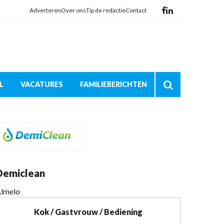
Adverteren
Over ons
Tip de redactie
Contact
L
VACATURES
FAMILIEBERICHTEN
Demiclean
lmelo
Kok / Gastvrouw / Bediening