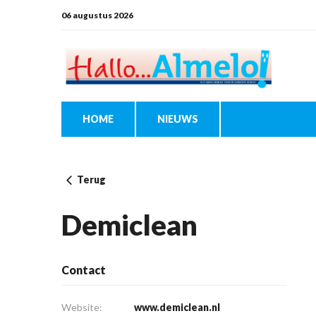
06 augustus 2026
HOME
NIEUWS
Terug
Demiclean
Contact
Website:
www.demiclean.nl