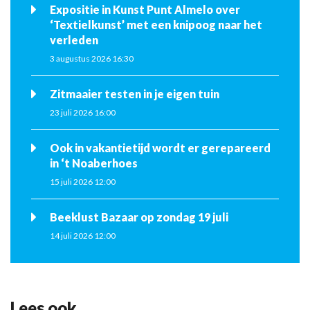
Expositie in Kunst Punt Almelo over
‘Textielkunst’ met een knipoog naar het
verleden
3 augustus 2026 16:30
Zitmaaier testen in je eigen tuin
23 juli 2026 16:00
Ook in vakantietijd wordt er gerepareerd
in ‘t Noaberhoes
15 juli 2026 12:00
Beeklust Bazaar op zondag 19 juli
14 juli 2026 12:00
Lees ook