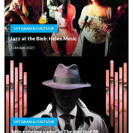
UITGAAN & CULTUUR
Jazz at the Bieb: Helen Music
3 oktober 2025
UITGAAN & CULTUUR
‘Mijn geheime vader’ in Theater Hof 88