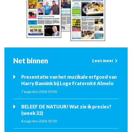
Net binnen
Lees meer
Presentatie van het muzikale erfgoed van
Harry Bannink bij Loge Fraternité Almelo
7 augustus 2026 19:00
BELEEF DE NATUUR! Wat zie ik precies?
(week 32)
6 augustus 2026 12:00