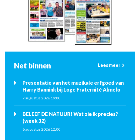
Net binnen
Lees meer
Presentatie van het muzikale erfgoed van
Harry Bannink bij Loge Fraternité Almelo
7 augustus 2026 19:00
BELEEF DE NATUUR! Wat zie ik precies?
(week 32)
6 augustus 2026 12:00