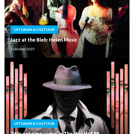
UITGAAN & CULTUUR
Jazz at the Bieb: Helen Music
3 oktober 2025
UITGAAN & CULTUUR
‘Mijn geheime vader’ in Theater Hof 88