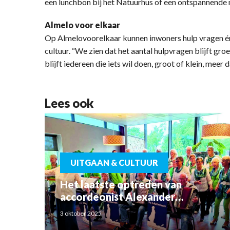
een lunchbon bij het Natuurhus of een ontspannend
Almelo voor elkaar
Op Almelovoorelkaar kunnen inwoners hulp vragen én 
cultuur. “We zien dat het aantal hulpvragen blijft gr
blijft iedereen die iets wil doen, groot of klein, meer
Lees ook
UITGAAN & CULTUUR
Het laatste optreden van
accordeonist Alexander
Schoemaker
3 oktober 2025