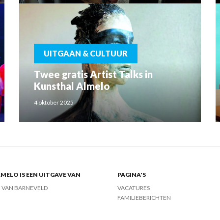
UITGAAN & CULTUUR
Twee gratis Artist Talks in
Kunsthal Almelo
4 oktober 2025
MELO IS EEN UITGAVE VAN
PAGINA'S
J VAN BARNEVELD
VACATURES
FAMILIEBERICHTEN