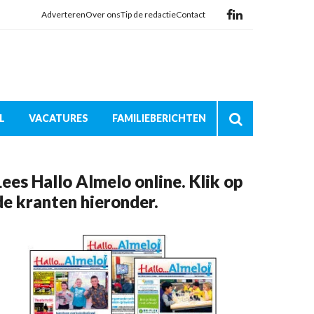
Adverteren
Over ons
Tip de redactie
Contact
L
VACATURES
FAMILIEBERICHTEN
Lees Hallo Almelo online. Klik op
de kranten hieronder.