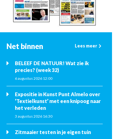
Net binnen
Lees meer
BELEEF DE NATUUR! Wat zie ik
precies? (week 32)
6 augustus 2026 12:00
Expositie in Kunst Punt Almelo over
‘Textielkunst’ met een knipoog naar
het verleden
3 augustus 2026 16:30
Zitmaaier testen in je eigen tuin