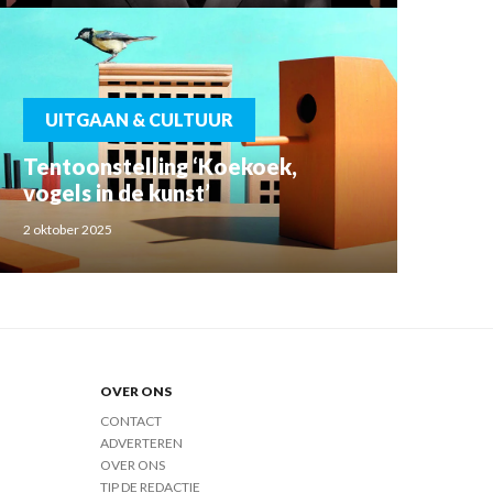
UITGAAN & CULTUUR
Tentoonstelling ‘Koekoek,
vogels in de kunst’
2 oktober 2025
OVER ONS
CONTACT
ADVERTEREN
OVER ONS
TIP DE REDACTIE