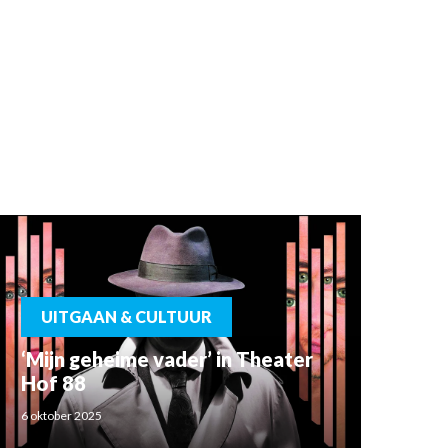
UITGAAN & CULTUUR
‘Mijn geheime vader’ in Theater
Hof 88
6 oktober 2025