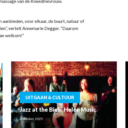
e massage van de Kneedmevrouw.
aanbieden, voor elkaar, de buurt, natuur of
oeien”, vertelt Annemarie Degger. “Daarom
 dan welkom!”
UITGAAN & CULTUUR
Jazz at the Bieb: Helen Music
3 oktober 2025