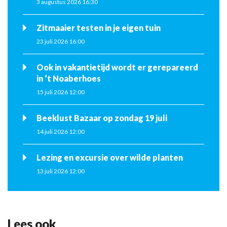
3 augustus 2026 16:30
Zitmaaier testen in je eigen tuin
23 juli 2026 16:00
Ook in vakantietijd wordt er gerepareerd
in ‘t Noaberhoes
15 juli 2026 12:00
Beeklust Bazaar op zondag 19 juli
14 juli 2026 12:00
Lezing en excursie over wilde planten
13 juli 2026 12:00
Lees ook