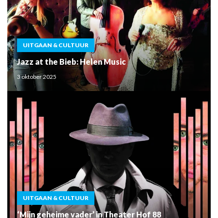
UITGAAN & CULTUUR
Jazz at the Bieb: Helen Music
3 oktober 2025
UITGAAN & CULTUUR
‘Mijn geheime vader’ in Theater Hof 88