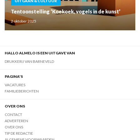
UITGAAN & CULTUUR
Tentoonstelling ‘Koekoek, vogels in de kunst’
2 oktober 2025
HALLO ALMELO IS EEN UITGAVE VAN
DRUKKERIJ VAN BARNEVELD
PAGINA'S
VACATURES
FAMILIEBERICHTEN
OVER ONS
CONTACT
ADVERTEREN
OVER ONS
TIP DE REDACTIE
ALGEMENE VOORWAARDEN