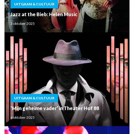
UITGAAN & CULTUUR
Jazz at the Bieb: Helen Music
3 oktober 2025
UITGAAN & CULTUUR
‘Mijn geheime vader’ in Theater Hof 88
6 oktober 2025