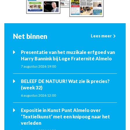
Net binnen
Lees meer
Presentatie van het muzikale erfgoed van
Harry Bannink bij Loge Fraternité Almelo
7 augustus 2026 19:00
BELEEF DE NATUUR! Wat zie ik precies?
(week 32)
6 augustus 2026 12:00
Expositie in Kunst Punt Almelo over
‘Textielkunst’ met een knipoog naar het
verleden