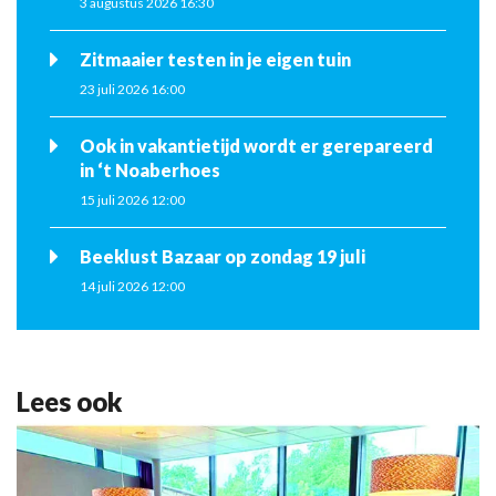
3 augustus 2026 16:30
Zitmaaier testen in je eigen tuin
23 juli 2026 16:00
Ook in vakantietijd wordt er gerepareerd
in ‘t Noaberhoes
15 juli 2026 12:00
Beeklust Bazaar op zondag 19 juli
14 juli 2026 12:00
Lees ook