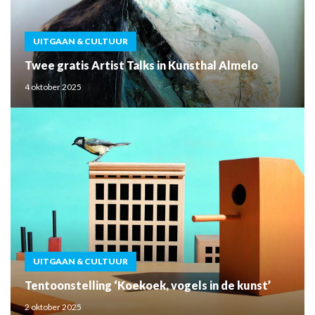
UITGAAN & CULTUUR
Twee gratis Artist Talks in Kunsthal Almelo
4 oktober 2025
UITGAAN & CULTUUR
Tentoonstelling ‘Koekoek, vogels in de kunst’
2 oktober 2025