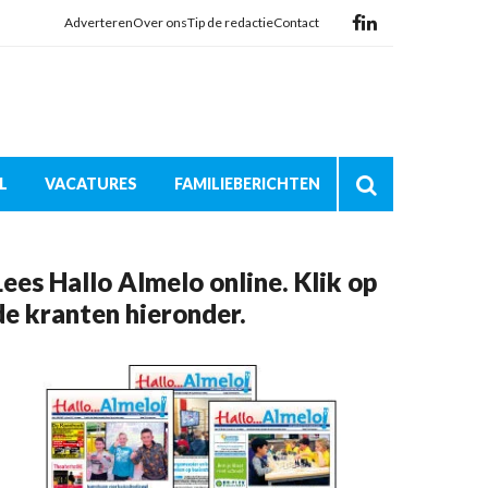
Adverteren
Over ons
Tip de redactie
Contact
L
VACATURES
FAMILIEBERICHTEN
Lees Hallo Almelo online. Klik op
de kranten hieronder.