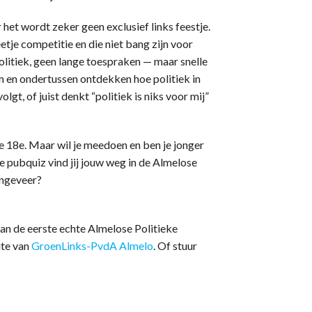
et wordt zeker geen exclusief links feestje.
etje competitie en die niet bang zijn voor
olitiek, geen lange toespraken — maar snelle
am en ondertussen ontdekken hoe politiek in
lgt, of juist denkt “politiek is niks voor mij”
e 18e. Maar wil je meedoen en ben je jonger
 pubquiz vind jij jouw weg in de Almelose
 ongeveer?
aan de eerste echte Almelose Politieke
ite van
GroenLinks-PvdA Almelo
. Of stuur