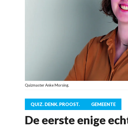
Quizmaster Anke Morsing.
QUIZ. DENK. PROOST.
GEMEENTE
De eerste enige ec