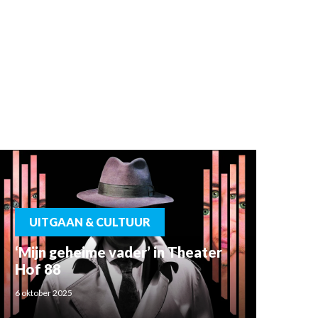
UITGAAN & CULTUUR
‘Mijn geheime vader’ in Theater
Hof 88
6 oktober 2025