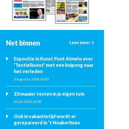
Net binnen
Lees meer
Expositie in Kunst Punt Almelo over
‘Textielkunst’ met een knipoog naar
het verleden
3 augustus 2026 16:30
Zitmaaier testen in je eigen tuin
23 juli 2026 16:00
Ook in vakantietijd wordt er
gerepareerd in ‘t Noaberhoes