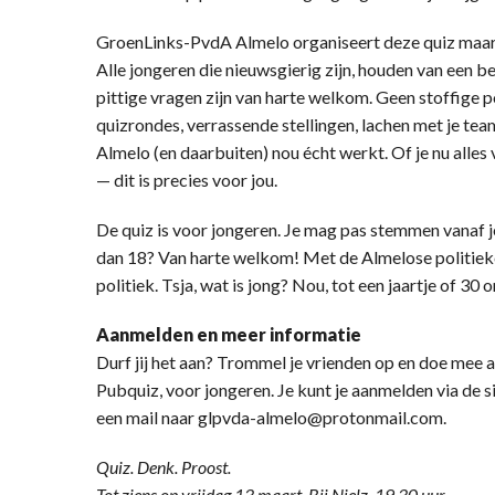
GroenLinks-PvdA Almelo organiseert deze quiz maar h
Alle jongeren die nieuwsgierig zijn, houden van een be
pittige vragen zijn van harte welkom. Geen stoffige p
quizrondes, verrassende stellingen, lachen met je te
Almelo (en daarbuiten) nou écht werkt. Of je nu alles vo
— dit is precies voor jou.
De quiz is voor jongeren. Je mag pas stemmen vanaf j
dan 18? Van harte welkom! Met de Almelose politieke
politiek. Tsja, wat is jong? Nou, tot een jaartje of 30
Aanmelden en meer informatie
Durf jij het aan? Trommel je vrienden op en doe mee 
Pubquiz, voor jongeren. Je kunt je aanmelden via de s
een mail naar glpvda-almelo@protonmail.com.
Quiz. Denk. Proost.
Tot ziens op vrijdag 13 maart. Bij Nielz, 19.30 uur.