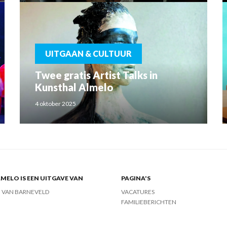
UITGAAN & CULTUUR
Twee gratis Artist Talks in
Kunsthal Almelo
4 oktober 2025
MELO IS EEN UITGAVE VAN
PAGINA'S
J VAN BARNEVELD
VACATURES
FAMILIEBERICHTEN