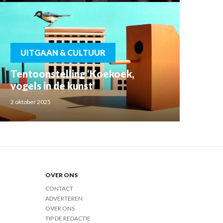
UITGAAN & CULTUUR
Tentoonstelling ‘Koekoek,
vogels in de kunst’
2 oktober 2025
OVER ONS
CONTACT
ADVERTEREN
OVER ONS
TIP DE REDACTIE