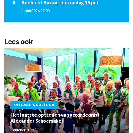
Beeklust Bazaar op zondag 19 juli
14 juli 2026 12:00
Lees ook
UITGAAN & CULTUUR
Het laatste optreden van accordeonist
Alexander Schoemaker
3 oktober 2025