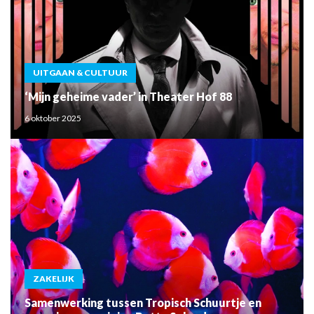
UITGAAN & CULTUUR
‘Mijn geheime vader’ in Theater Hof 88
6 oktober 2025
ZAKELIJK
Samenwerking tussen Tropisch Schuurtje en