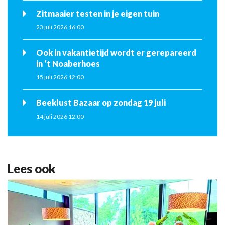
Zitmaaier testen in je eigen tuin
23 juli 2026 16:00
Ook in vakantietijd wordt er gerepareerd
in ‘t Noaberhoes
15 juli 2026 12:00
Beeklust Bazaar op zondag 19 juli
14 juli 2026 12:00
Lees ook