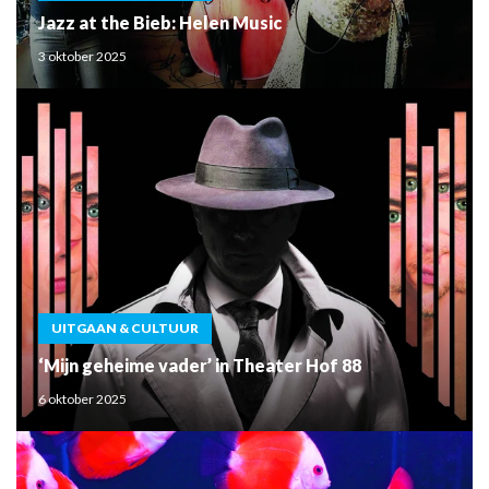
Jazz at the Bieb: Helen Music
3 oktober 2025
UITGAAN & CULTUUR
‘Mijn geheime vader’ in Theater Hof 88
6 oktober 2025