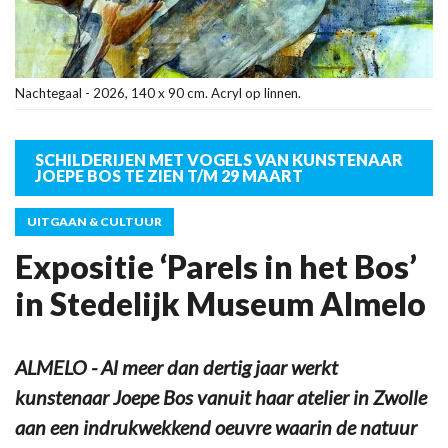
Nachtegaal - 2026, 140 x 90 cm. Acryl op linnen.
SCHILDERIJEN MET VOGELS VAN KUNSTENAAR
JOEPE BOS TE ZIEN T/M 29 MAART
UITGAAN & CULTUUR
Expositie ‘Parels in het Bos’
in Stedelijk Museum Almelo
ALMELO - Al meer dan dertig jaar werkt
kunstenaar Joepe Bos vanuit haar atelier in Zwolle
aan een indrukwekkend oeuvre waarin de natuur