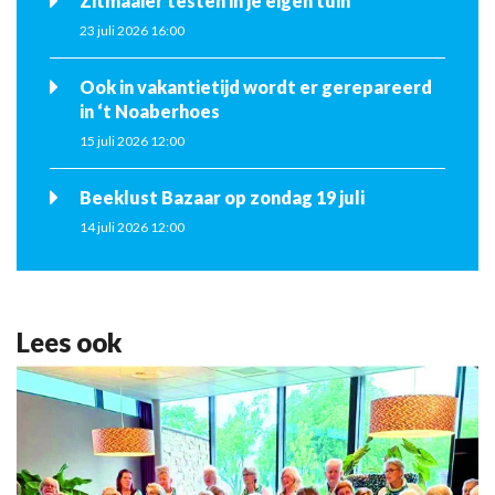
Zitmaaier testen in je eigen tuin
23 juli 2026 16:00
Ook in vakantietijd wordt er gerepareerd
in ‘t Noaberhoes
15 juli 2026 12:00
Beeklust Bazaar op zondag 19 juli
14 juli 2026 12:00
Lees ook