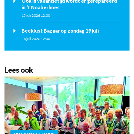
Ook in vakantietijd wordt er gerepareerd
in ‘t Noaberhoes
15 juli 2026 12:00
Beeklust Bazaar op zondag 19 juli
14 juli 2026 12:00
Lees ook
UITGAAN & CULTUUR