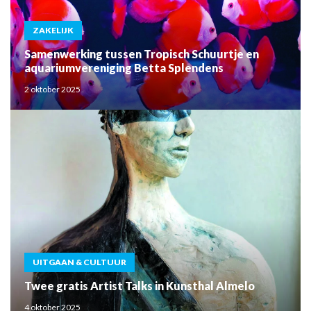
ZAKELIJK
Samenwerking tussen Tropisch Schuurtje en
aquariumvereniging Betta Splendens
2 oktober 2025
UITGAAN & CULTUUR
Twee gratis Artist Talks in Kunsthal Almelo
4 oktober 2025