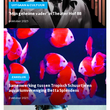
UITGAAN & CULTUUR
‘Mijn geheime vader’ in Theater Hof 88
6 oktober 2025
ZAKELIJK
Samenwerking tussen Tropisch Schuurtje en
aquariumvereniging Betta Splendens
2 oktober 2025