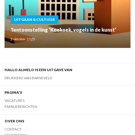
UITGAAN & CULTUUR
Tentoonstelling ‘Koekoek, vogels in de kunst’
2 oktober 2025
HALLO ALMELO IS EEN UITGAVE VAN
DRUKKERIJ VAN BARNEVELD
PAGINA'S
VACATURES
FAMILIEBERICHTEN
OVER ONS
CONTACT