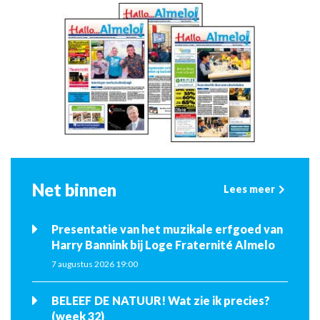
Net binnen
Lees meer
Presentatie van het muzikale erfgoed van
Harry Bannink bij Loge Fraternité Almelo
7 augustus 2026 19:00
BELEEF DE NATUUR! Wat zie ik precies?
(week 32)