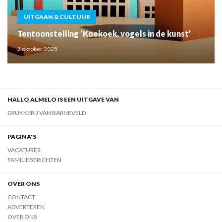
UITGAAN & CULTUUR
Tentoonstelling ‘Koekoek, vogels in de kunst’
2 oktober 2025
HALLO ALMELO IS EEN UITGAVE VAN
DRUKKERIJ VAN BARNEVELD
PAGINA'S
VACATURES
FAMILIEBERICHTEN
OVER ONS
CONTACT
ADVERTEREN
OVER ONS