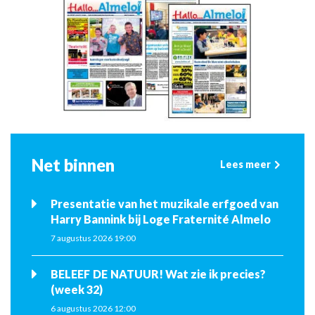
Net binnen
Lees meer
Presentatie van het muzikale erfgoed van
Harry Bannink bij Loge Fraternité Almelo
7 augustus 2026 19:00
BELEEF DE NATUUR! Wat zie ik precies?
(week 32)
6 augustus 2026 12:00