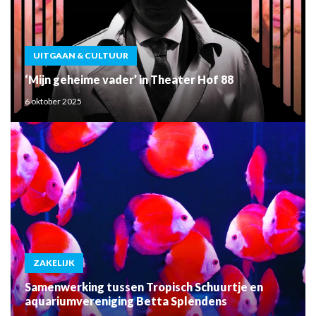
UITGAAN & CULTUUR
‘Mijn geheime vader’ in Theater Hof 88
6 oktober 2025
ZAKELIJK
Samenwerking tussen Tropisch Schuurtje en
aquariumvereniging Betta Splendens