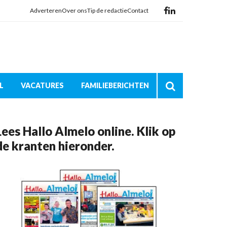
Adverteren
Over ons
Tip de redactie
Contact
L
VACATURES
FAMILIEBERICHTEN
Lees Hallo Almelo online. Klik op
de kranten hieronder.