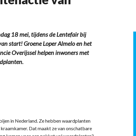
g 18 mei, tijdens de Lentefair bij
an start! Groene Loper Almelo en het
ncie Overijssel helpen inwoners met
rdplanten.
 bijen in Nederland. Ze hebben waardplanten
k en kraamkamer. Dat maakt ze van onschatbare
rking komen voor een pakket vol waardplanten?