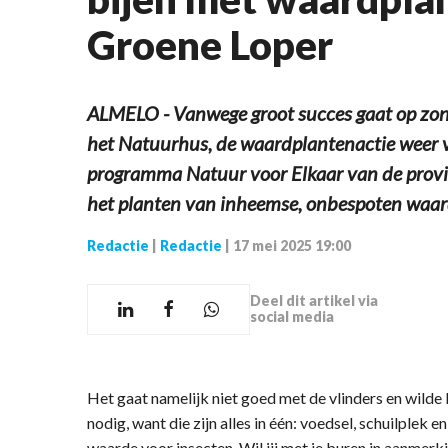
Groene Loper
ALMELO - Vanwege groot succes gaat op zonda
het Natuurhus, de waardplantenactie weer v
programma Natuur voor Elkaar van de provi
het planten van inheemse, onbespoten waa
Redactie
|
Redactie
|
17 mei 2025 19:00
Deel dit artikel via
social media
Het gaat namelijk niet goed met de vlinders en wilde
nodig, want die zijn alles in één: voedsel, schuilple
waarde voor insecten. Wil jij met je buren in aanme