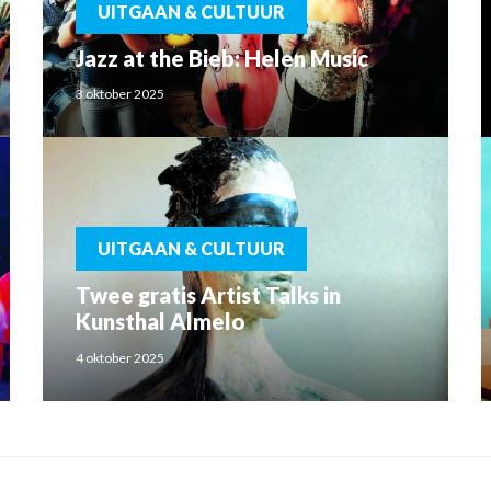
UITGAAN & CULTUUR
Jazz at the Bieb: Helen Music
3 oktober 2025
UITGAAN & CULTUUR
Twee gratis Artist Talks in
Kunsthal Almelo
4 oktober 2025