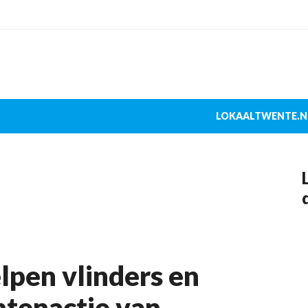
LOKAALTWENTE.N
lpen vlinders en
ntenactie van