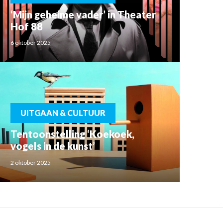
‘Mijn geheime vader’ in Theater
Hof 88
6 oktober 2025
UITGAAN & CULTUUR
Tentoonstelling ‘Koekoek,
vogels in de kunst’
2 oktober 2025