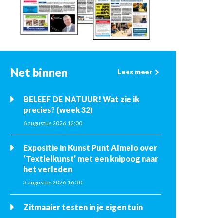
Net binnen
Lees meer
BELEEF DE NATUUR! Wat zie ik
precies? (week 32)
6 augustus 2026 12:00
Expositie in Kunst Punt Almelo over
‘Textielkunst’ met een knipoog naar
het verleden
3 augustus 2026 16:30
Zitmaaier testen in je eigen tuin