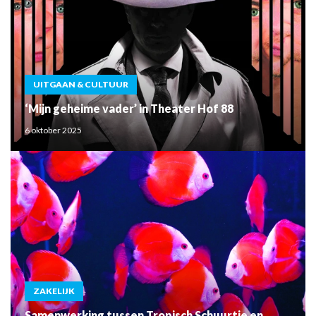
UITGAAN & CULTUUR
‘Mijn geheime vader’ in Theater Hof 88
6 oktober 2025
ZAKELIJK
Samenwerking tussen Tropisch Schuurtje en