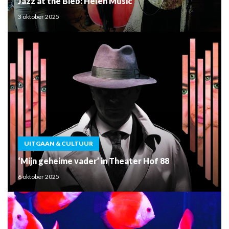
Jazz at the Bieb: Helen Music
3 oktober 2025
UITGAAN & CULTUUR
‘Mijn geheime vader’ in Theater Hof 88
6 oktober 2025