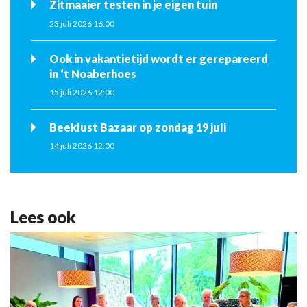
Zitmaaier testen in je eigen tuin
23 juli 2026 16:00
Ook in vakantietijd wordt er gerepareerd
in ‘t Noaberhoes
15 juli 2026 12:00
Beeklust Bazaar op zondag 19 juli
14 juli 2026 12:00
Lees ook