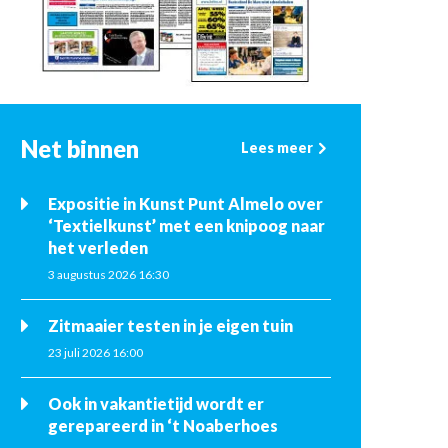
Net binnen
Lees meer
Expositie in Kunst Punt Almelo over
‘Textielkunst’ met een knipoog naar
het verleden
3 augustus 2026 16:30
Zitmaaier testen in je eigen tuin
23 juli 2026 16:00
Ook in vakantietijd wordt er
gerepareerd in ‘t Noaberhoes