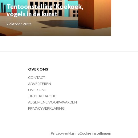
Tentoonstelling ‘Koekoek,
vogels in de kunst’
2 oktober 2025
OVER ONS
CONTACT
ADVERTEREN
OVER ONS
TIP DE REDACTIE
ALGEMENE VOORWAARDEN
PRIVACYVERKLARING
Privacyverklaring
Cookie instellingen