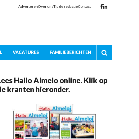
Adverteren
Over ons
Tip de redactie
Contact
L
VACATURES
FAMILIEBERICHTEN
Lees Hallo Almelo online. Klik op
de kranten hieronder.