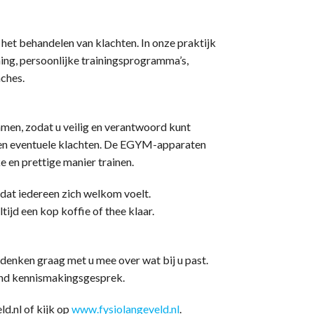
 het behandelen van klachten. In onze praktijk
ng, persoonlijke trainingsprogramma’s,
aches.
men, zodat u veilig en verantwoord kunt
au en eventuele klachten. De EGYM-apparaten
ke en prettige manier trainen.
 dat iedereen zich welkom voelt.
ltijd een kop koffie of thee klaar.
j denken graag met u mee over wat bij u past.
vend kennismakingsgesprek.
d.nl of kijk op
www.fysiolangeveld.nl
.