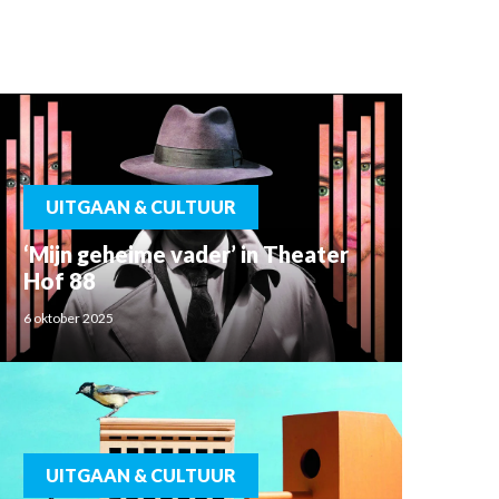
UITGAAN & CULTUUR
‘Mijn geheime vader’ in Theater
Hof 88
6 oktober 2025
UITGAAN & CULTUUR