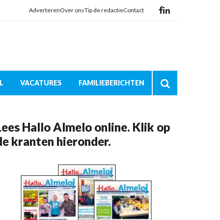
Adverteren
Over ons
Tip de redactie
Contact
L
VACATURES
FAMILIEBERICHTEN
Lees Hallo Almelo online. Klik op
de kranten hieronder.