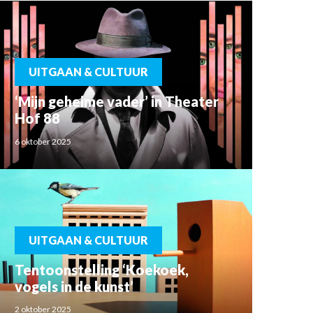
UITGAAN & CULTUUR
‘Mijn geheime vader’ in Theater
Hof 88
6 oktober 2025
UITGAAN & CULTUUR
Tentoonstelling ‘Koekoek,
vogels in de kunst’
2 oktober 2025