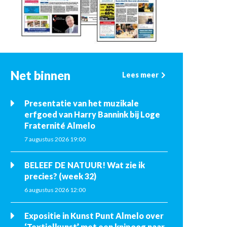
Net binnen
Lees meer
Presentatie van het muzikale
erfgoed van Harry Bannink bij Loge
Fraternité Almelo
7 augustus 2026 19:00
BELEEF DE NATUUR! Wat zie ik
precies? (week 32)
6 augustus 2026 12:00
Expositie in Kunst Punt Almelo over
‘Textielkunst’ met een knipoog naar