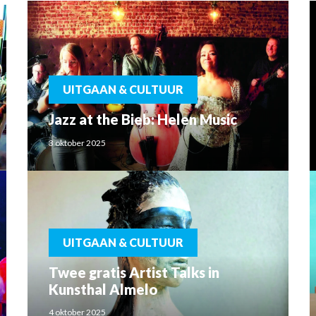
UITGAAN & CULTUUR
Jazz at the Bieb: Helen Music
3 oktober 2025
UITGAAN & CULTUUR
Twee gratis Artist Talks in
Kunsthal Almelo
4 oktober 2025