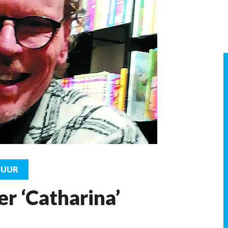
TUUR
er ‘Catharina’