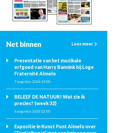
Net binnen
Lees meer
Presentatie van het muzikale
erfgoed van Harry Bannink bij Loge
Fraternité Almelo
7 augustus 2026 19:00
BELEEF DE NATUUR! Wat zie ik
precies? (week 32)
6 augustus 2026 12:00
Expositie in Kunst Punt Almelo over
‘Textielkunst’ met een knipoog naar