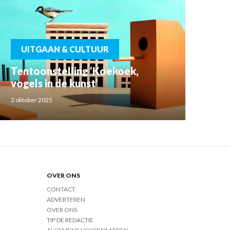
UITGAAN & CULTUUR
Tentoonstelling ‘Koekoek,
vogels in de kunst’
2 oktober 2025
OVER ONS
CONTACT
ADVERTEREN
OVER ONS
TIP DE REDACTIE