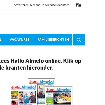
Adverteren
Over ons
Tip de redactie
Contact
L
VACATURES
FAMILIEBERICHTEN
Lees Hallo Almelo online. Klik op
de kranten hieronder.