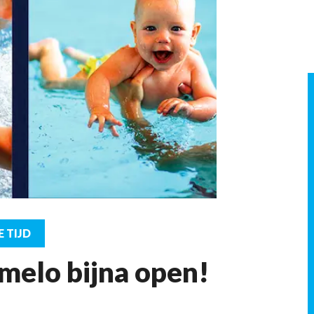
E TIJD
melo bijna open!