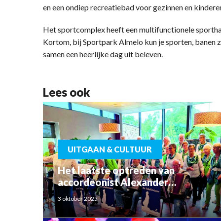
en een ondiep recreatiebad voor gezinnen en kinderen. 
Het sportcomplex heeft een multifunctionele sporthal,
Kortom, bij Sportpark Almelo kun je sporten, bane
samen een heerlijke dag uit beleven.
Lees ook
UITGAAN & CULTUUR
Het laatste optreden van
accordeonist Alexander
Schoemaker
3 oktober 2025