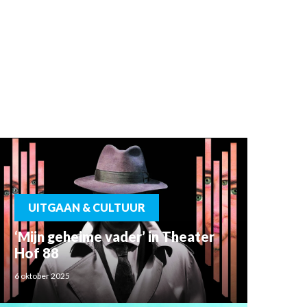
UITGAAN & CULTUUR
‘Mijn geheime vader’ in Theater
Hof 88
6 oktober 2025