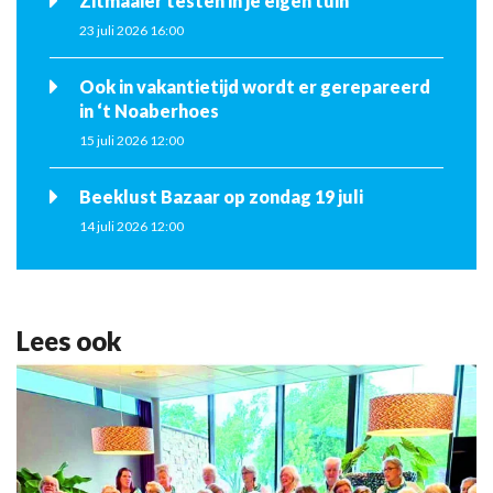
Zitmaaier testen in je eigen tuin
23 juli 2026 16:00
Ook in vakantietijd wordt er gerepareerd
in ‘t Noaberhoes
15 juli 2026 12:00
Beeklust Bazaar op zondag 19 juli
14 juli 2026 12:00
Lees ook