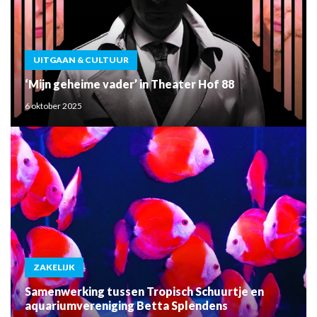
UITGAAN & CULTUUR
‘Mijn geheime vader’ in Theater Hof 88
6 oktober 2025
ZAKELIJK
Samenwerking tussen Tropisch Schuurtje en
aquariumvereniging Betta Splendens