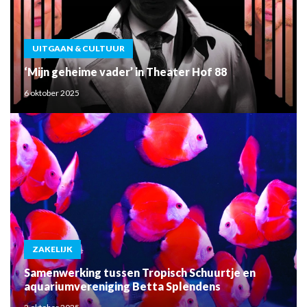
UITGAAN & CULTUUR
‘Mijn geheime vader’ in Theater Hof 88
6 oktober 2025
ZAKELIJK
Samenwerking tussen Tropisch Schuurtje en
aquariumvereniging Betta Splendens