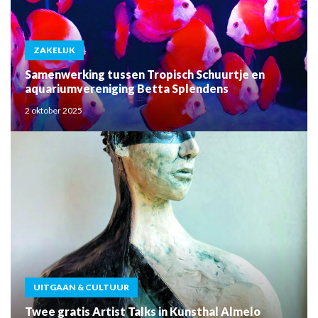
ZAKELIJK
Samenwerking tussen Tropisch Schuurtje en
aquariumvereniging Betta Splendens
2 oktober 2025
UITGAAN & CULTUUR
Twee gratis Artist Talks in Kunsthal Almelo