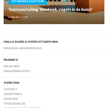
UITGAAN & CULTUUR
Tentoonstelling ‘Koekoek, vogels in de kunst’
2 oktober 2025
HALLO ALMELO IS EEN UITGAVE VAN
DRUKKERIJ VAN BARNEVELD
PAGINA'S
VACATURES
FAMILIEBERICHTEN
OVER ONS
CONTACT
ADVERTEREN
OVER ONS
TIP DE REDACTIE