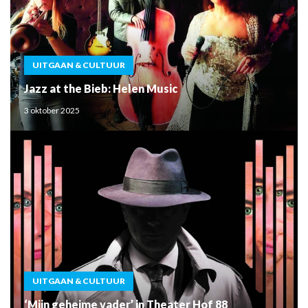
UITGAAN & CULTUUR
Jazz at the Bieb: Helen Music
3 oktober 2025
UITGAAN & CULTUUR
‘Mijn geheime vader’ in Theater Hof 88