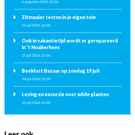
3 augustus 2026 16:30
Zitmaaier testen in je eigen tuin
23 juli 2026 16:00
Ook in vakantietijd wordt er gerepareerd
in ‘t Noaberhoes
15 juli 2026 12:00
Beeklust Bazaar op zondag 19 juli
14 juli 2026 12:00
Lezing en excursie over wilde planten
13 juli 2026 12:00
Lees ook