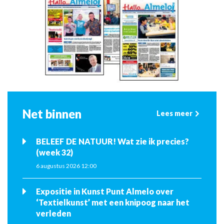
Net binnen
Lees meer
BELEEF DE NATUUR! Wat zie ik precies?
(week 32)
6 augustus 2026 12:00
Expositie in Kunst Punt Almelo over
‘Textielkunst’ met een knipoog naar het
verleden