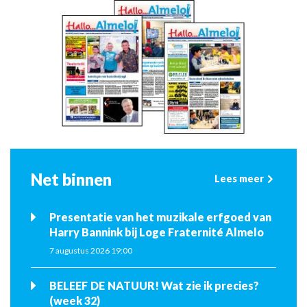
Net binnen
Lees meer
Presentatie van het muzikale erfgoed van
Harry Bannink bij Loge Fraternité Almelo
7 augustus 2026 19:00
BELEEF DE NATUUR! Wat zie ik precies?
(week 32)