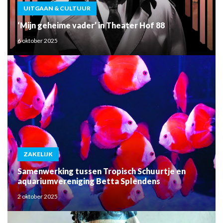
UITGAAN & CULTUUR
‘Mijn geheime vader’ in Theater Hof 88
6 oktober 2025
ZAKELIJK
Samenwerking tussen Tropisch Schuurtje en
aquariumvereniging Betta Splendens
2 oktober 2025