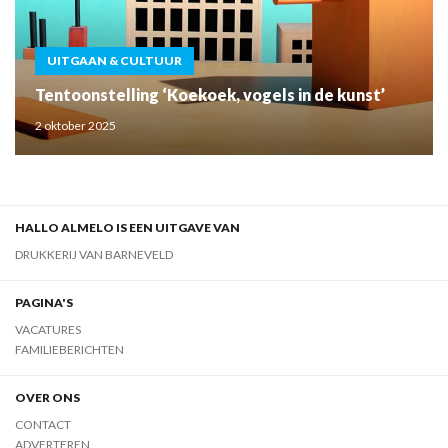
UITGAAN & CULTUUR
Tentoonstelling ‘Koekoek, vogels in de kunst’
2 oktober 2025
HALLO ALMELO IS EEN UITGAVE VAN
DRUKKERIJ VAN BARNEVELD
PAGINA'S
VACATURES
FAMILIEBERICHTEN
OVER ONS
CONTACT
ADVERTEREN