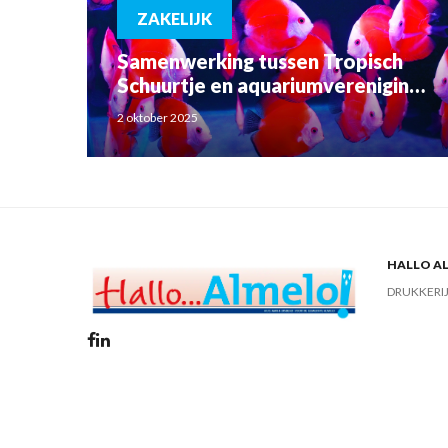
ZAKELIJK
Samenwerking tussen Tropisch
Schuurtje en aquariumvereniging
Betta Splendens
2 oktober 2025
HALLO AL
DRUKKERI