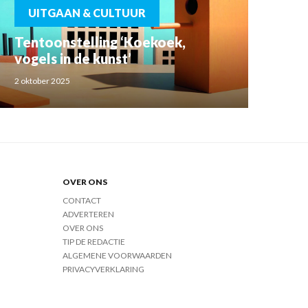
UITGAAN & CULTUUR
Tentoonstelling ‘Koekoek,
vogels in de kunst’
2 oktober 2025
OVER ONS
CONTACT
ADVERTEREN
OVER ONS
TIP DE REDACTIE
ALGEMENE VOORWAARDEN
PRIVACYVERKLARING