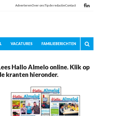
Adverteren
Over ons
Tip de redactie
Contact
L
VACATURES
FAMILIEBERICHTEN
Lees Hallo Almelo online. Klik op
de kranten hieronder.