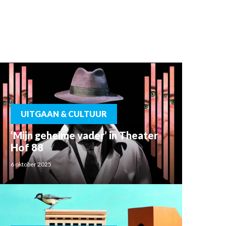
UITGAAN & CULTUUR
‘Mijn geheime vader’ in Theater
Hof 88
6 oktober 2025