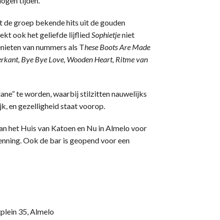
ogen tijden.
t de groep bekende hits uit de gouden
kt ook het geliefde lijflied
Sophietje
niet
enieten van nummers als T
hese Boots Are Made
terkant, Bye Bye Love, Wooden Heart, Ritme van
ne” te worden, waarbij stilzitten nauwelijks
k, en gezelligheid staat voorop.
an het Huis van Katoen en Nu in Almelo voor
kenning. Ook de bar is geopend voor een
plein 35, Almelo