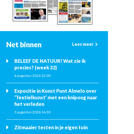
Net binnen
Lees meer
BELEEF DE NATUUR! Wat zie ik
precies? (week 32)
6 augustus 2026 12:00
Expositie in Kunst Punt Almelo over
‘Textielkunst’ met een knipoog naar
het verleden
3 augustus 2026 16:30
Zitmaaier testen in je eigen tuin