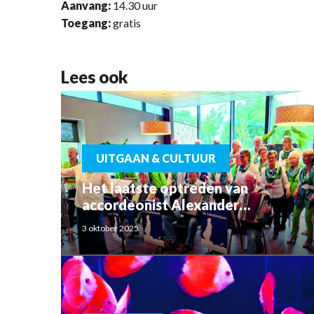
Aanvang:
14.30 uur
Toegang:
gratis
Lees ook
UITGAAN & CULTUUR
Het laatste optreden van
accordeonist Alexander
Schoemaker
3 oktober 2025