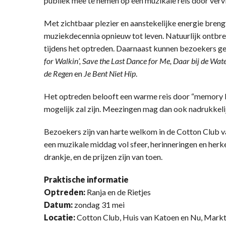
publiek mee te nemen op een muzikale reis door vervl
Met zichtbaar plezier en aanstekelijke energie breng
muziekdecennia opnieuw tot leven. Natuurlijk ontbree
tijdens het optreden. Daarnaast kunnen bezoekers g
for Walkin’, Save the Last Dance for Me, Daar bij de Wa
de Regen
en
Je Bent Niet Hip
.
Het optreden belooft een warme reis door “memory la
mogelijk zal zijn. Meezingen mag dan ook nadrukkelij
Bezoekers zijn van harte welkom in de Cotton Club v
een muzikale middag vol sfeer, herinneringen en her
drankje, en de prijzen zijn van toen.
Praktische informatie
Optreden:
Ranja en de Rietjes
Datum:
zondag 31 mei
Locatie:
Cotton Club, Huis van Katoen en Nu, Markt