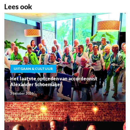
Lees ook
UITGAAN & CULTUUR
Het laatste optreden van accordeonist
Alexander Schoemaker
3 oktober 2025