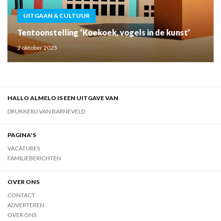
UITGAAN & CULTUUR
Tentoonstelling ‘Koekoek, vogels in de kunst’
2 oktober 2025
HALLO ALMELO IS EEN UITGAVE VAN
DRUKKERIJ VAN BARNEVELD
PAGINA'S
VACATURES
FAMILIEBERICHTEN
OVER ONS
CONTACT
ADVERTEREN
OVER ONS