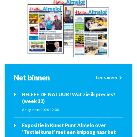
Net binnen
Lees meer
BELEEF DE NATUUR! Wat zie ik precies?
(week 32)
6 augustus 2026 12:00
Expositie in Kunst Punt Almelo over
‘Textielkunst’ met een knipoog naar het