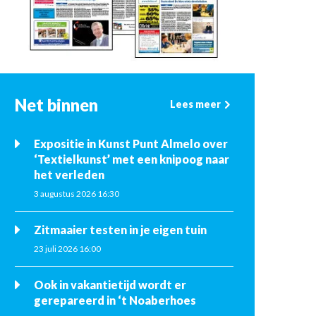
Net binnen
Lees meer
Expositie in Kunst Punt Almelo over
‘Textielkunst’ met een knipoog naar
het verleden
3 augustus 2026 16:30
Zitmaaier testen in je eigen tuin
23 juli 2026 16:00
Ook in vakantietijd wordt er
gerepareerd in ‘t Noaberhoes