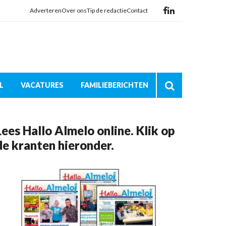
Adverteren
Over ons
Tip de redactie
Contact
L
VACATURES
FAMILIEBERICHTEN
Lees Hallo Almelo online. Klik op
de kranten hieronder.