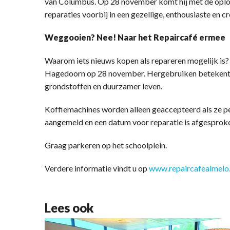
van Columbus. Op 28 november komt hij met de oplos
reparaties voorbij in een gezellige, enthousiaste en cr
Weggooien? Nee! Naar het Repaircafé ermee
Waarom iets nieuws kopen als repareren mogelijk is
Hagedoorn op 28 november. Hergebruiken betekent m
grondstoffen en duurzamer leven.
Koffiemachines worden alleen geaccepteerd als ze per
aangemeld en een datum voor reparatie is afgesprok
Graag parkeren op het schoolplein.
Verdere informatie vindt u op
www.repaircafealmelo.
Lees ook