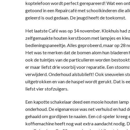
koptelefoon wordt perfect gerepareerd! Wat een ont
getoond in een Repaircafé met schoolkinderen die alle
geleerd is oud gedaan. De jeugd heeft de toekomst.
Het laatste Café was op 14 november. Klokhuis had
zelfgemaakte houten kerstboom met lampjes en kleu
bedieningspaneeltje. Alles geprobeerd, maar op 28 n
Het was te merken dat de bomen alom hun bladeren ha
ook de tuintjes van de particulieren worden bestookt
er maar liefst drie voorbij voor reparatie. Een stoom
verwijderd. Onderhoud alstublieft! Ook sneuvelen s
uitgetrokken en van de haspel wordt gerukt. Dat is ee
liefst vier stofzuigers.
Een kapotte schakelaar deed een mooie houten lamp 
onderhoud. De eigenaresse was net verhuisd en had de
gehaald om gordijnen te naaien. Een cd-speler kreeg 
koffiemachine heeft nog wat extra aandacht nodig. De