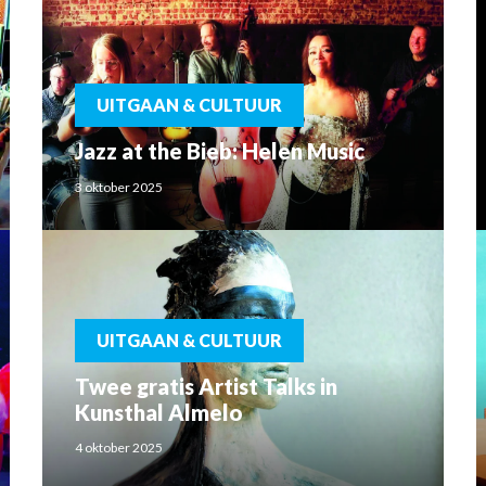
UITGAAN & CULTUUR
Jazz at the Bieb: Helen Music
3 oktober 2025
UITGAAN & CULTUUR
Twee gratis Artist Talks in
Kunsthal Almelo
4 oktober 2025