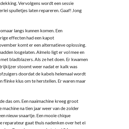
dekking. Vervolgens wordt een sessie
rlei spulletjes laten repareren. Gaaf! Jong
 zomaar langs kunnen komen. Een
rige effecten had een kapot
ovember komt er een alternatieve oplossing.
dden losgelaten. Almelo ligt er vol mee en
 met bladblazers. Als ze het doen. Er kwamen
strijkijzer stoomt weer nadat er kalk was
tofzuigers doordat de kabels helemaal wordt
n flinke klus om te herstellen. Er waren maar
de das om. Een naaimachine kreeg groot
 machine na tien jaar weer van de zolder
een nieuw snaartje. Een mooie chique
 reparateur gaat thuis nadenken over het ei