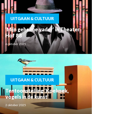
UITGAAN & CULTUUR
‘Mijn geheime vader’ in Theater
Hof 88
6 oktober 2025
UITGAAN & CULTUUR
Tentoonstelling ‘Koekoek,
vogels in de kunst’
2 oktober 2025