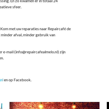
sing. En zo kwamen er in totaal 24
eatieve sfeer.
? Kom met uw reparaties naar Repaircafé de
inder afval, minder gebruik van
 e-mail (info@repaircafealmelo.nl) zijn
en.
nl
en op Facebook.