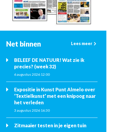
Net binnen
Lees meer
BELEEF DE NATUUR! Wat zie ik
precies? (week 32)
6 augustus 2026 12:00
Expositie in Kunst Punt Almelo over
‘Textielkunst’ met een knipoog naar
het verleden
3 augustus 2026 16:30
Zitmaaier testen in je eigen tuin