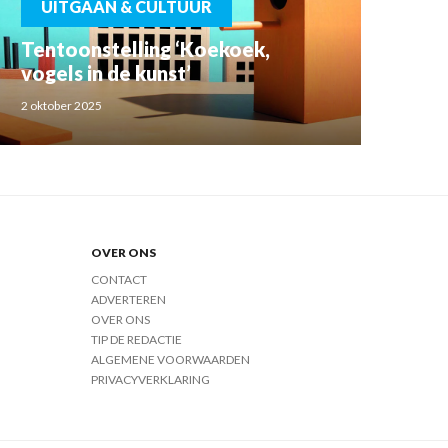
UITGAAN & CULTUUR
Tentoonstelling ‘Koekoek,
vogels in de kunst’
2 oktober 2025
OVER ONS
CONTACT
ADVERTEREN
OVER ONS
TIP DE REDACTIE
ALGEMENE VOORWAARDEN
PRIVACYVERKLARING