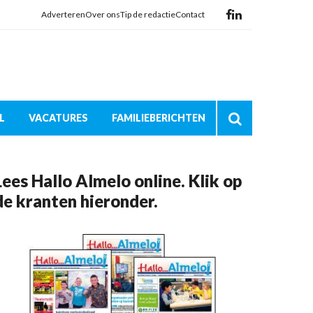
Adverteren
Over ons
Tip de redactie
Contact
L
VACATURES
FAMILIEBERICHTEN
Lees Hallo Almelo online. Klik op
de kranten hieronder.