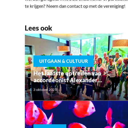
te krijgen? Neem dan contact op met de vereniging!
Lees ook
UITGAAN & CULTUUR
Het laatste optreden van
accordeonist Alexander
Schoemaker
3 oktober 2025