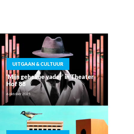
UITGAAN & CULTUUR
‘Mijn geheime vader’ in Theater
Hof 88
6 oktober 2025