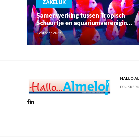
ZAKELIJK
Samenwerking tussen Tropisch
Schuurtje en aquariumvereniging
Betta Splendens
2 oktober 2025
HALLO AL
DRUKKERI