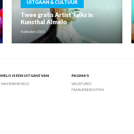
UITGAAN & CULTUUR
Twee gratis Artist Talks in
Kunsthal Almelo
4 oktober 2025
MELO IS EEN UITGAVE VAN
PAGINA'S
J VAN BARNEVELD
VACATURES
FAMILIEBERICHTEN